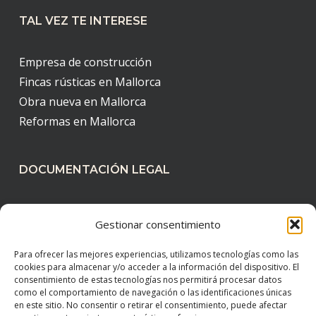
TAL VEZ TE INTERESE
Empresa de construcción
Fincas rústicas en Mallorca
Obra nueva en Mallorca
Reformas en Mallorca
DOCUMENTACIÓN LEGAL
Aviso legal
Gestionar consentimiento
Política de cookies
Política de privacidad
Para ofrecer las mejores experiencias, utilizamos tecnologías como las
cookies para almacenar y/o acceder a la información del dispositivo. El
consentimiento de estas tecnologías nos permitirá procesar datos
como el comportamiento de navegación o las identificaciones únicas
en este sitio. No consentir o retirar el consentimiento, puede afectar