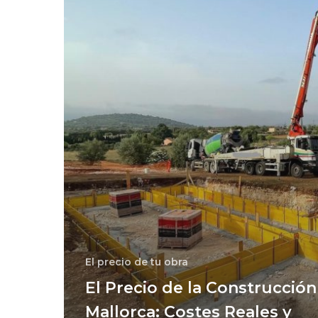
El precio de tu obra
COMARQ, empresa de construcción familiar y ce
El Precio de la Construcción
Nuestra especialidad son las obras nuevas y
Mallorca: Costes Reales y
rehabilitación.