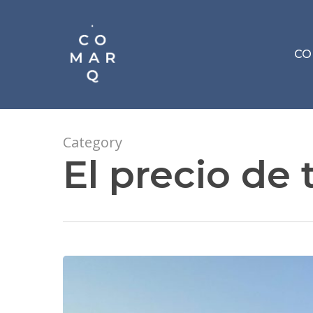
Skip
to
main
CO
content
Category
El precio de 