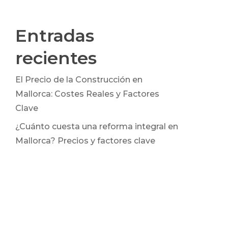
Entradas
recientes
El Precio de la Construcción en
Mallorca: Costes Reales y Factores
Clave
TERESE
DOCUMENTACIÓN LEGAL
¿Cuánto cuesta una reforma integral en
trucción
Aviso legal
Mallorca? Precios y factores clave
en Mallorca
Política de cookies
allorca
Política de privacidad
lorca